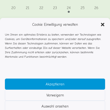
0
0
0
0
1
0
0
20
21
22
23
24
25
26
Veranstaltungen,
Veranstaltungen,
Veranstaltungen,
Veranstaltungen,
Veranstaltung,
Veranstaltungen,
Veranstal
0
0
0
0
0
0
0
27
28
29
30
31
1
2
Cookie Einwilligung verwalten
Veranstaltungen,
Veranstaltungen,
Veranstaltungen,
Veranstaltungen,
Veranstaltungen,
Veranstaltungen,
Veransta
Um Ihnen ein optimales Erlebnis zu bieten, verwenden wir Technologien wie
Cookies, um Geräteinformationen zu speichern und/oder darauf zuzugreifen.
Juni
Dieser Monat
Aug.
Wenn Sie diesen Technologien zustimmen, können wir Daten wie das
Surfverhalten oder eindeutige IDs auf dieser Website verarbeiten. Wenn Sie
Ihre Zustimmung nicht erteilen oder zurückziehen, können bestimmte
Kalender abonnieren
Merkmale und Funktionen beeinträchtigt werden.
Akzeptieren
Verweigern
© Studentenflöhe Rosenheim
Auswahl ansehen
Impressum DSGVO