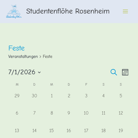
Zum
Studentenflöhe Rosenheim
Inhalt
Main
springen
Men
Feste
Veranstaltungen
Feste
Veransta
Vera
7/1/2026
Suche
Monat
Ansi
Datum
Suche
Kalender
M
D
M
D
F
S
S
wählen.
Navi
und
von
0
0
0
0
0
0
0
29
30
1
2
3
4
5
Ansichte
Veranstaltungen,
Veranstaltungen,
Veranstaltungen,
Veranstaltungen,
Veranstaltungen,
Veranstaltungen,
Veransta
Veranstaltungen
Navigati
0
0
0
0
0
0
0
6
7
8
9
10
11
12
Veranstaltungen,
Veranstaltungen,
Veranstaltungen,
Veranstaltungen,
Veranstaltungen,
Veranstaltungen,
Veransta
0
0
0
0
0
0
0
13
14
15
16
17
18
19
Veranstaltungen,
Veranstaltungen,
Veranstaltungen,
Veranstaltungen,
Veranstaltungen,
Veranstaltungen,
Veranstal