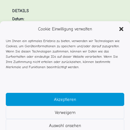
DETAILS
Datum:
Juli 24
Cookie Einwilligung verwalten
Zeit:
Um Ihnen ein optimales Erlebnis zu bieten, verwenden wir Technologien wie
8:00 - 12:00
Cookies, um Geräteinformationen zu speichern und/oder darauf zuzugreifen.
Wenn Sie diesen Technologien zustimmen, können wir Daten wie das
Veranstaltungskategorie:
Surfverhalten oder eindeutige IDs auf dieser Website verarbeiten. Wenn Sie
Ihre Zustimmung nicht erteilen oder zurückziehen, können bestimmte
Feste
Merkmale und Funktionen beeinträchtigt werden.
Sommerfest
Abschiedsfest
Akzeptieren
Verweigern
© Studentenflöhe Rosenheim
Auswahl ansehen
Impressum DSGVO