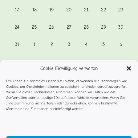
0
0
0
0
0
0
0
17
18
19
20
21
22
23
Veranstaltungen,
Veranstaltungen,
Veranstaltungen,
Veranstaltungen,
Veranstaltungen,
Veranstaltungen,
Veranstal
0
0
0
0
0
0
0
24
25
26
27
28
29
30
Veranstaltungen,
Veranstaltungen,
Veranstaltungen,
Veranstaltungen,
Veranstaltungen,
Veranstaltungen,
Veranstal
0
0
0
0
0
0
0
31
1
2
3
4
5
6
Veranstaltungen,
Veranstaltungen,
Veranstaltungen,
Veranstaltungen,
Veranstaltungen,
Veranstaltungen,
Veransta
Cookie Einwilligung verwalten
Es gibt keine Veranstaltungen an diesem Tag.
Um Ihnen ein optimales Erlebnis zu bieten, verwenden wir Technologien wie
Cookies, um Geräteinformationen zu speichern und/oder darauf zuzugreifen.
Juli
Dieser Monat
Sep.
Wenn Sie diesen Technologien zustimmen, können wir Daten wie das
Surfverhalten oder eindeutige IDs auf dieser Website verarbeiten. Wenn Sie
Ihre Zustimmung nicht erteilen oder zurückziehen, können bestimmte
Kalender abonnieren
Merkmale und Funktionen beeinträchtigt werden.