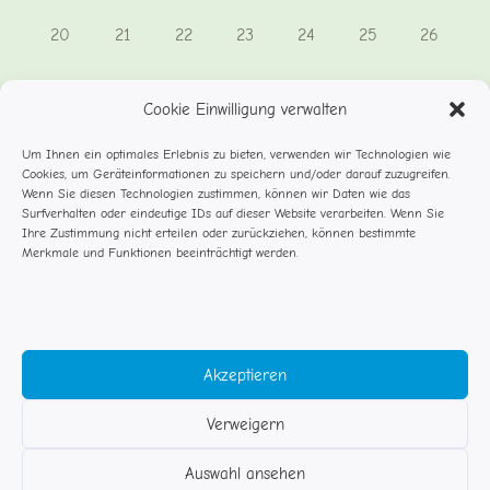
0
0
0
0
0
0
0
20
21
22
23
24
25
26
Veranstaltungen,
Veranstaltungen,
Veranstaltungen,
Veranstaltungen,
Veranstaltungen,
Veranstaltungen,
Veranstal
0
0
0
0
0
0
0
27
28
29
30
31
1
2
Cookie Einwilligung verwalten
Veranstaltungen,
Veranstaltungen,
Veranstaltungen,
Veranstaltungen,
Veranstaltungen,
Veranstaltungen,
Veransta
Um Ihnen ein optimales Erlebnis zu bieten, verwenden wir Technologien wie
Cookies, um Geräteinformationen zu speichern und/oder darauf zuzugreifen.
Dez.
Dieser Monat
Feb.
Wenn Sie diesen Technologien zustimmen, können wir Daten wie das
Surfverhalten oder eindeutige IDs auf dieser Website verarbeiten. Wenn Sie
Ihre Zustimmung nicht erteilen oder zurückziehen, können bestimmte
Kalender abonnieren
Merkmale und Funktionen beeinträchtigt werden.
Akzeptieren
Verweigern
© Studentenflöhe Rosenheim
Auswahl ansehen
Impressum DSGVO