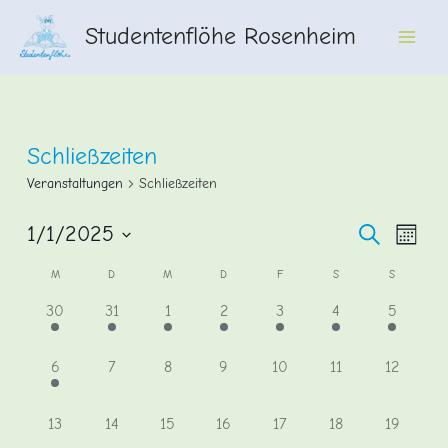
Zum
Studentenflöhe Rosenheim
Inhalt
Main
springen
Men
Schließzeiten
Veranstaltungen
Schließzeiten
Veransta
Vera
1/1/2025
Suche
Monat
Ansi
Datum
Suche
Kalender
M
D
M
D
F
S
S
wählen.
Navi
und
von
1
1
1
1
1
1
1
30
31
1
2
3
4
5
Ansichte
Veranstaltung,
Veranstaltung,
Veranstaltung,
Veranstaltung,
Veranstaltung,
Veranstaltung,
Veransta
Veranstaltungen
Navigati
1
0
0
0
0
0
0
6
7
8
9
10
11
12
Veranstaltung,
Veranstaltungen,
Veranstaltungen,
Veranstaltungen,
Veranstaltungen,
Veranstaltungen,
Veransta
0
0
0
0
0
0
0
13
14
15
16
17
18
19
Veranstaltungen,
Veranstaltungen,
Veranstaltungen,
Veranstaltungen,
Veranstaltungen,
Veranstaltungen,
Veranstal