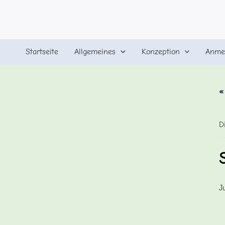
Zum
Inhalt
springen
Startseite
Allgemeines
Konzeption
Anme
«
D
J