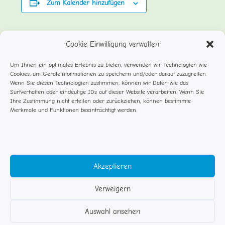
Zum Kalender hinzufügen
Cookie Einwilligung verwalten
DETAILS
Datum:
Um Ihnen ein optimales Erlebnis zu bieten, verwenden wir Technologien wie
Februar 1, 2025
Cookies, um Geräteinformationen zu speichern und/oder darauf zuzugreifen.
Wenn Sie diesen Technologien zustimmen, können wir Daten wie das
Veranstaltungskategorie:
Surfverhalten oder eindeutige IDs auf dieser Website verarbeiten. Wenn Sie
Ihre Zustimmung nicht erteilen oder zurückziehen, können bestimmte
Feste
Merkmale und Funktionen beeinträchtigt werden.
Weihnachtspause
Personalversammlung
Akzeptieren
Verweigern
© Studentenflöhe Rosenheim
Auswahl ansehen
Impressum DSGVO
Kontakt