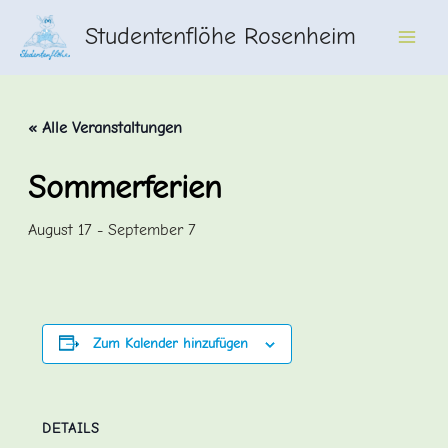
Zum
Studentenflöhe Rosenheim
Inhalt
Main
springen
Men
« Alle Veranstaltungen
Sommerferien
August 17
-
September 7
Zum Kalender hinzufügen
DETAILS