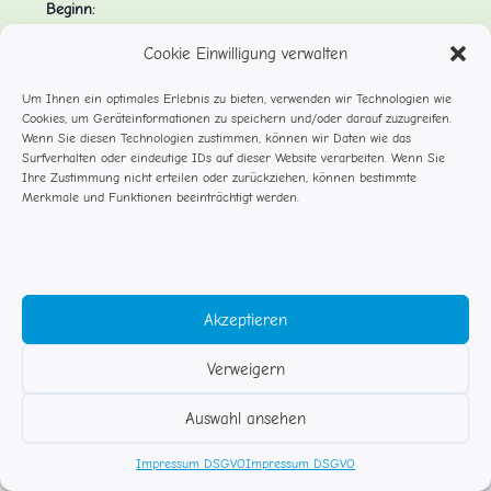
Beginn:
August 17
Cookie Einwilligung verwalten
Ende:
Um Ihnen ein optimales Erlebnis zu bieten, verwenden wir Technologien wie
September 7
Cookies, um Geräteinformationen zu speichern und/oder darauf zuzugreifen.
Wenn Sie diesen Technologien zustimmen, können wir Daten wie das
Veranstaltungskategorie:
Surfverhalten oder eindeutige IDs auf dieser Website verarbeiten. Wenn Sie
Ihre Zustimmung nicht erteilen oder zurückziehen, können bestimmte
Schließzeiten
Merkmale und Funktionen beeinträchtigt werden.
Abschiedsfest
Fortbildungstag 1
Akzeptieren
Verweigern
© Studentenflöhe Rosenheim
Auswahl ansehen
Impressum DSGVO
Kontakt
Impressum DSGVO
Impressum DSGVO