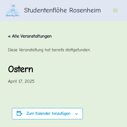
Zum
Studentenflöhe Rosenheim
Inhalt
Main
springen
Men
« Alle Veranstaltungen
Diese Veranstaltung hat bereits stattgefunden.
Ostern
April 17, 2025
Zum Kalender hinzufügen