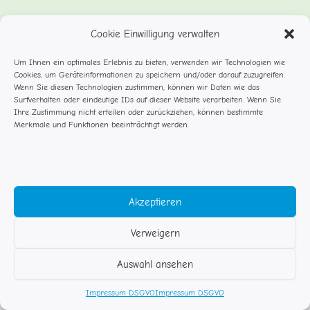
DETAILS
Cookie Einwilligung verwalten
Datum:
Um Ihnen ein optimales Erlebnis zu bieten, verwenden wir Technologien wie
April 17, 2025
Cookies, um Geräteinformationen zu speichern und/oder darauf zuzugreifen.
Wenn Sie diesen Technologien zustimmen, können wir Daten wie das
Veranstaltungskategorie:
Surfverhalten oder eindeutige IDs auf dieser Website verarbeiten. Wenn Sie
Schließzeiten
Ihre Zustimmung nicht erteilen oder zurückziehen, können bestimmte
Merkmale und Funktionen beeinträchtigt werden.
Ostern (ohne Eltern)
Brückentag
Akzeptieren
Verweigern
© Studentenflöhe Rosenheim
Auswahl ansehen
Impressum DSGVO
Kontakt
Impressum DSGVO
Impressum DSGVO