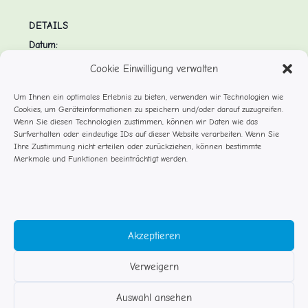
DETAILS
Datum:
März 4, 2025
Cookie Einwilligung verwalten
Zeit:
Um Ihnen ein optimales Erlebnis zu bieten, verwenden wir Technologien wie
12:00 - 18:00
Cookies, um Geräteinformationen zu speichern und/oder darauf zuzugreifen.
Wenn Sie diesen Technologien zustimmen, können wir Daten wie das
Veranstaltungskategorie:
Surfverhalten oder eindeutige IDs auf dieser Website verarbeiten. Wenn Sie
Ihre Zustimmung nicht erteilen oder zurückziehen, können bestimmte
Schließzeiten
Merkmale und Funktionen beeinträchtigt werden.
Faschingsparty (mit Eltern)
Gartentag
Akzeptieren
Verweigern
© Studentenflöhe Rosenheim
Auswahl ansehen
Impressum DSGVO