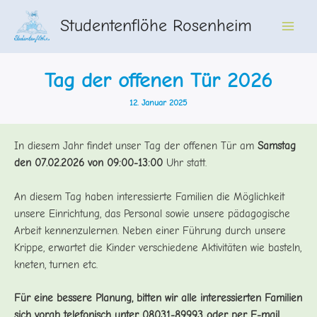
Zum
Studentenflöhe Rosenheim
Inhalt
Main
springen
Men
Tag der offenen Tür 2026
12. Januar 2025
In diesem Jahr findet unser Tag der offenen Tür am
Samstag
den 07.02.2026 von 09:00-13:00
Uhr
statt.
An diesem Tag haben interessierte Familien die Möglichkeit
unsere Einrichtung, das Personal sowie unsere pädagogische
Arbeit kennenzulernen. Neben einer Führung durch unsere
Krippe, erwartet die Kinder verschiedene Aktivitäten wie basteln,
kneten, turnen etc.
Für eine bessere Planung, bitten wir alle interessierten Familien
sich vorab telefonisch unter 08031-89993 oder per E-mail