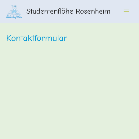
Zum
Studentenflöhe Rosenheim
Inhalt
Main
springen
Men
Kontaktformular