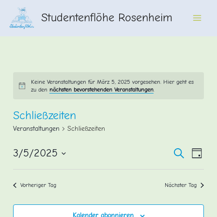
Zum
Studentenflöhe Rosenheim
Inhalt
Main
springen
Men
Keine Veranstaltungen für März 5, 2025 vorgesehen. Hier geht es
zu den
nächsten bevorstehenden Veranstaltungen
.
Schließzeiten
Veranstaltungen
Schließzeiten
Veransta
Vera
3/5/2025
Suche
Tag
Ansi
Datum
Suche
wählen.
Navi
und
Vorheriger Tag
Nächster Tag
Ansichte
Navigati
Kalender abonnieren