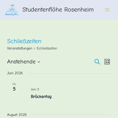
Zum
Studentenflöhe Rosenheim
Inhalt
Main
springen
Men
Schließzeiten
Veranstaltungen
Schließzeiten
Veransta
Vera
Anstehende
Suche
Liste
Ansi
Datum
Suche
Juni 2026
wählen.
Navi
und
FR.
Ansichte
5
Juni 5
Navigati
Brückentag
August 2026