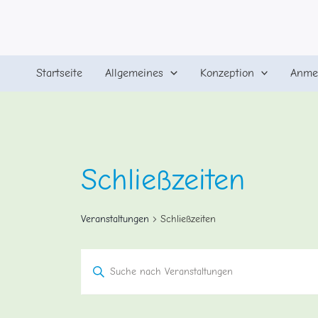
Zum
Inhalt
springen
Startseite
Allgemeines
Konzeption
Anme
Schließzeiten
Veranstaltungen
Schließzeiten
Veranstaltungen
Bitte
Schlüsselwort
Suche
eingeben.
Suche