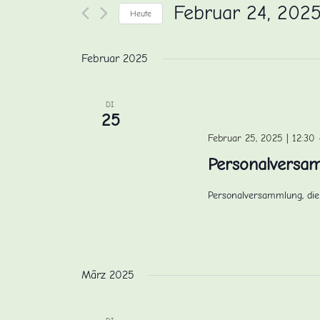
und
nach
Februar 24, 202
Heute
Veranstaltungen
Ansichten,
Schlüsselwort.
Datum
wählen.
Navigation
Februar 2025
DI.
25
Februar 25, 2025 | 12:30
Personalversa
Personalversammlung, die
März 2025