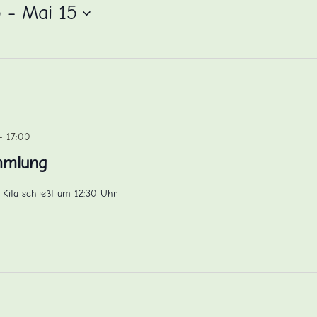
5
 - 
Mai 15
-
17:00
mmlung
 Kita schließt um 12:30 Uhr