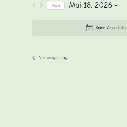
und
nach
Mai 18, 2026
Heute
Veranstaltungen
Ansichten,
Schlüsselwort.
Datum
wählen.
Navigation
Keine Veranstaltu
Vorheriger Tag