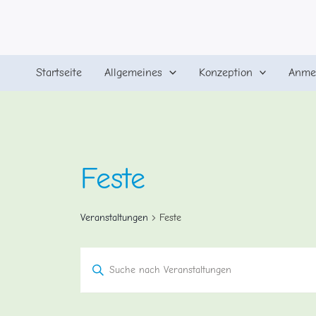
Zum
Inhalt
springen
Startseite
Allgemeines
Konzeption
Anme
Feste
Veranstaltungen
Feste
Veranstaltungen
Bitte
Schlüsselwort
Suche
eingeben.
Suche