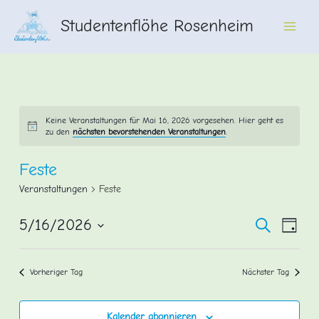
Zum
Studentenflöhe Rosenheim
Inhalt
Main
springen
Men
Keine Veranstaltungen für Mai 16, 2026 vorgesehen. Hier geht es
zu den
nächsten bevorstehenden Veranstaltungen
.
Feste
Veranstaltungen
Feste
Veransta
Vera
5/16/2026
Suche
Tag
Ansi
Datum
Suche
wählen.
Navi
und
Vorheriger Tag
Nächster Tag
Ansichte
Navigati
Kalender abonnieren